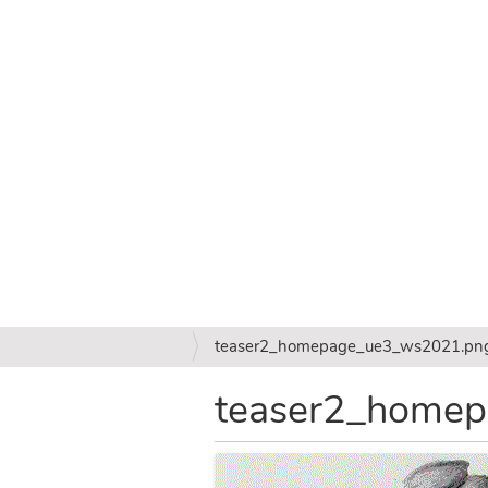
S
teaser2_homepage_ue3_ws2021.pn
i
e
teaser2_home
s
i
n
d