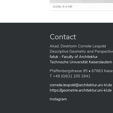
Z
Größe: 6.4 MB
e
i
g
e
B
i
Contact
l
d
i
Akad. Direktorin Cornelie Leopold
n
Descriptive Geometry and Perspectiv
v
fatuk - Faculty of Architektur
o
Technische Universität Kaiserslautern
l
l
Pfaffenbergstrasse 95 • 67663 Kaise
e
r
T +49 (0)631 205 2941
G
r
cornelie.leopold@architektur.uni-kl.de
ö
https://geometrie.architektur.uni-kl.de
ß
e
Instagram
…