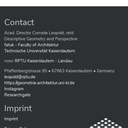
c
k
t
o
Contact
v
i
e
Acad. Director Cornelie Leopold, retd
w
Descriptive Geometry and Perspective
f
fatuk - Faculty of Architektur
u
Technische Universität Kaiserslautern
l
l
now:
RPTU Kaiserslautern - Landau
-
s
Pfaffenbergstrasse 95 • 67663 Kaiserslautern • Germany
i
z
leopold@rptu.de
e
https://geometrie.architektur.uni-kl.de
i
Instagram
m
Researchgate
a
g
e
Imprint
…
Imprint