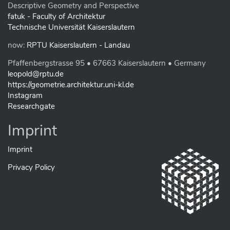
w
Descriptive Geometry and Perspective
f
fatuk - Faculty of Architektur
u
Technische Universität Kaiserslautern
l
l
now:
RPTU Kaiserslautern - Landau
-
s
Pfaffenbergstrasse 95 • 67663 Kaiserslautern • Germany
i
z
leopold@rptu.de
e
https://geometrie.architektur.uni-kl.de
i
Instagram
m
Researchgate
a
g
e
Imprint
…
Imprint
Privacy Policy