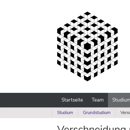
Startseite
Team
Studiu
S
Studium
Grundstudium
Vers
i
e
Verschneidung 