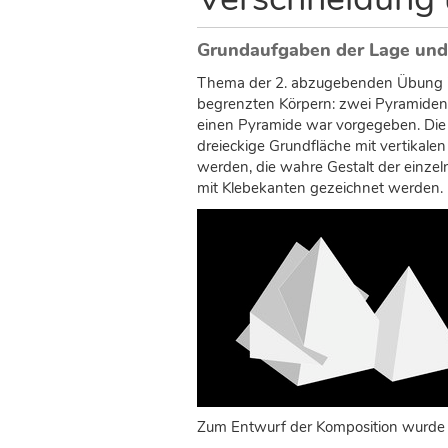
s
i
n
Grundaufgaben der Lage und
d
Thema der 2. abzugebenden Übung in 
h
begrenzten Körpern: zwei Pyramiden u
i
einen Pyramide war vorgegeben. Die 
e
dreieckige Grundfläche mit vertikale
r
werden, die wahre Gestalt der einzel
mit Klebekanten gezeichnet werden.
Zum Entwurf der Komposition wurde e