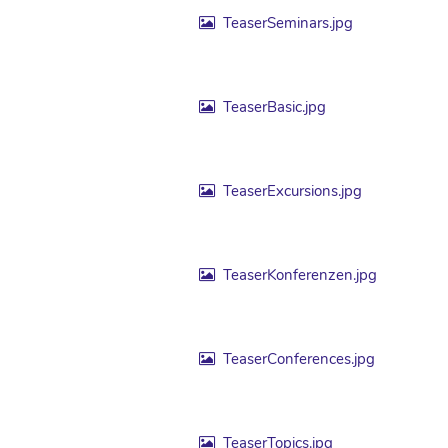
TeaserSeminars.jpg
TeaserBasic.jpg
TeaserExcursions.jpg
TeaserKonferenzen.jpg
TeaserConferences.jpg
TeaserTopics.jpg