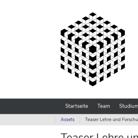
Startseite
Team
Studiu
S
Assets
Teaser Lehre und Forsch
i
e
Teaser Lehre u