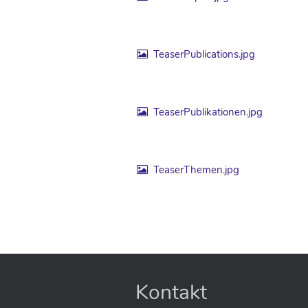
TeaserPublications.jpg
TeaserPublikationen.jpg
TeaserThemen.jpg
Kontakt