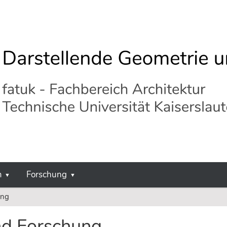
m
Forschung
ung
nd Forschung