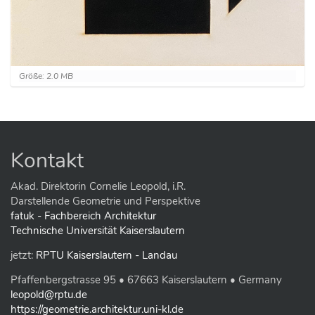
Z
Größe: 2.0 MB
e
i
g
e
B
i
Kontakt
l
d
i
Akad. Direktorin Cornelie Leopold, i.R.
n
Darstellende Geometrie und Perspektive
v
fatuk - Fachbereich Architektur
o
Technische Universität Kaiserslautern
l
l
jetzt:
RPTU Kaiserslautern - Landau
e
r
Pfaffenbergstrasse 95 • 67663 Kaiserslautern • Germany
G
r
leopold@rptu.de
ö
https://geometrie.architektur.uni-kl.de
ß